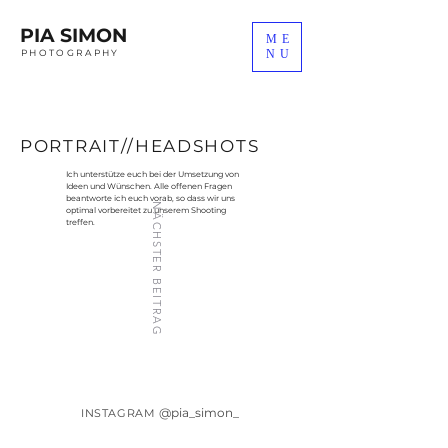
PIA SIMON
ME
PHOTOGRAPHY
NU
PORTRAIT//HEADSHOTS
Ich unterstütze euch bei der Umsetzung von
Ideen und Wünschen. Alle offenen Fragen
beantworte ich euch vorab, so dass wir uns
NÄCHSTER BEITRAG
optimal vorbereitet zu unserem Shooting
treffen.
@pia_simon_
INSTAGRAM