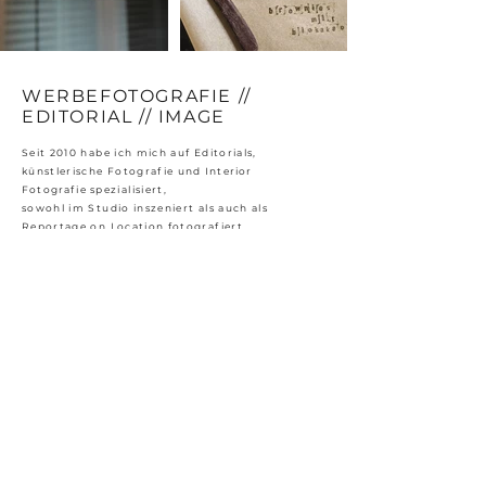
WERBEFOTOGRAFIE //
EDITORIAL // IMAGE
Seit 2010 habe ich mich auf Editorials,
künstlerische Fotografie und
Interior
Fotografie
spezialisiert,
sowohl im Studio inszeniert als auch als
Reportage on Location fotografiert.
Manche Sets sind dabei ganz klein und in einem
Atelier aufgebaut, andere Räume haben nur im
Großraumstudio Platz. Ich liebe beides.
Gemeinsam mit Magazinen und Agenturen
fotografiere ich darüber hinaus Bildstrecken
für redaktionelle und werbliche Zwecke. Sprecht
mich gerne an für die Umsetzung neuer Ideen
und Fotoproduktionen, ich freue mich auf
spannende Projekte!