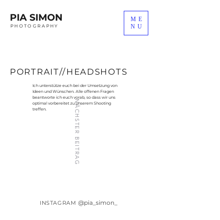
PIA SIMON
ME
PHOTOGRAPHY
NU
PORTRAIT//HEADSHOTS
Ich unterstütze euch bei der Umsetzung von
Ideen und Wünschen. Alle offenen Fragen
beantworte ich euch vorab, so dass wir uns
NÄCHSTER BEITRAG
optimal vorbereitet zu unserem Shooting
treffen.
@pia_simon_
INSTAGRAM